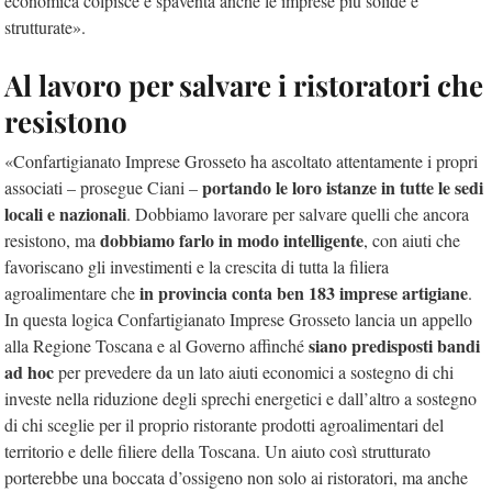
economica colpisce e spaventa anche le imprese più solide e
strutturate».
Al lavoro per salvare i ristoratori che
resistono
«Confartigianato Imprese Grosseto ha ascoltato attentamente i propri
portando le loro istanze in tutte le sedi
associati – prosegue Ciani –
locali e nazionali
. Dobbiamo lavorare per salvare quelli che ancora
dobbiamo farlo in modo intelligente
resistono, ma
, con aiuti che
favoriscano gli investimenti e la crescita di tutta la filiera
in provincia conta ben 183 imprese artigiane
agroalimentare che
.
In questa logica Confartigianato Imprese Grosseto lancia un appello
siano predisposti bandi
alla Regione Toscana e al Governo affinché
ad hoc
per prevedere da un lato aiuti economici a sostegno di chi
investe nella riduzione degli sprechi energetici e dall’altro a sostegno
di chi sceglie per il proprio ristorante prodotti agroalimentari del
territorio e delle filiere della Toscana. Un aiuto così strutturato
porterebbe una boccata d’ossigeno non solo ai ristoratori, ma anche