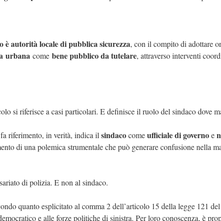
o è autorità locale di pubblica sicurezza
, con il compito di adottare o
a
urbana
bene pubblico da tutelare
come
, attraverso interventi coor
icolo si riferisce a casi particolari. E definisce il ruolo del sindaco dove
sindaco
ufficiale di governo
n
fa riferimento, in verità, indica il
come
e
amento di una polemica strumentale che può generare confusione nella m
sariato di polizia. E non al sindaco.
condo quanto esplicitato al comma 2 dell’articolo 15 della legge 121 del
emocratico e alle forze politiche di sinistra. Per loro conoscenza, è prop