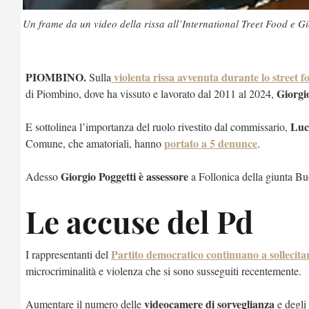
Un frame da un video della rissa all’International Treet Food e G
PIOMBINO.
violenta rissa avvenuta durante lo street f
Sulla
Giorgi
di Piombino, dove ha vissuto e lavorato dal 2011 al 2024,
Luc
E sottolinea l’importanza del ruolo rivestito dal commissario,
portato a 5 denunce
Comune, che amatoriali, hanno
.
Giorgio Poggetti è assessore
Adesso
a Follonica della giunta Buon
Le accuse del Pd
Partito democratico continuano a sollecitar
I rappresentanti del
microcriminalità e violenza che si sono susseguiti recentemente.
videocamere di sorveglianza
Aumentare il numero delle
e degli