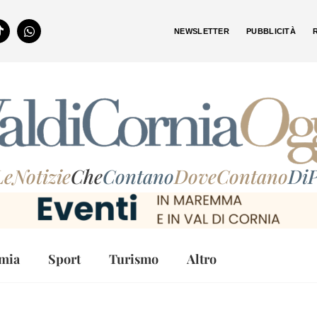
NEWSLETTER
PUBBLICITÀ
LeNotizie
Che
Contano
DoveContano
DiP
mia
Sport
Turismo
Altro