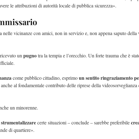
vere le attribuzioni di autorità locale di pubblica sicurezza».
ommissario
a nelle vicinanze con amici, non in servizio e, non appena saputo della v
pugno
a ricevuto un
tra la tempia e l’orecchio. Un forte trauma che è stat
ficiale.
inanza
un sentito ringraziamento per
come pubblico cittadino, esprimo
e anche al fondamentale contributo delle riprese della videosorveglianz
E anche un minorenne.
 strumentalizzare
cre
certe situazioni – conclude – sarebbe preferibile
bande di quartiere».