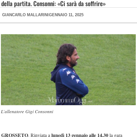
della partita. Consonni: «Ci sarà da soffrire»
GIANCARLO MALLARINI
GENNAIO 11, 2025
L’allenatore Gigi Consonni
GROSSETO
lunedì 13 gennaio alle 14,30
. Rinviata a
la gara