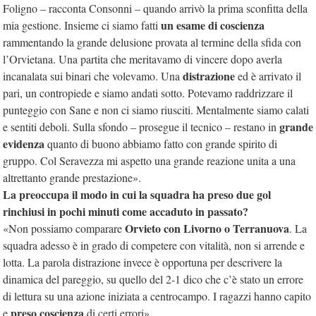
Foligno – racconta Consonni – quando arrivò la prima sconfitta della
un esame di coscienza
mia gestione. Insieme ci siamo fatti
rammentando la grande delusione provata al termine della sfida con
l’Orvietana. Una partita che meritavamo di vincere dopo averla
distrazione
incanalata sui binari che volevamo. Una
ed è arrivato il
pari, un contropiede e siamo andati sotto. Potevamo raddrizzare il
punteggio con Sane e non ci siamo riusciti. Mentalmente siamo calati
grande
e sentiti deboli. Sulla sfondo – prosegue il tecnico – restano in
evidenza
quanto di buono abbiamo fatto con grande spirito di
gruppo. Col Seravezza mi aspetto una grande reazione unita a una
altrettanto grande prestazione».
La preoccupa il modo in cui la squadra ha preso due gol
rinchiusi in pochi minuti come accaduto in passato?
Orvieto con Livorno o Terranuova
«Non possiamo comparare
. La
squadra adesso è in grado di competere con vitalità, non si arrende e
lotta. La parola distrazione invece è opportuna per descrivere la
dinamica del pareggio, su quello del 2-1 dico che c’è stato un errore
di lettura su una azione iniziata a centrocampo. I ragazzi hanno capito
preso coscienza
e
di certi errori».