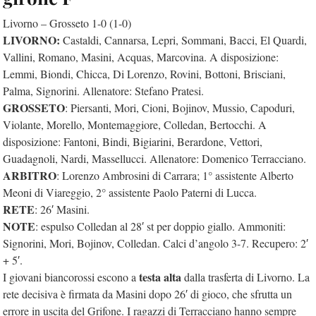
Livorno – Grosseto 1-0 (1-0)
LIVORNO:
Castaldi, Cannarsa, Lepri, Sommani, Bacci, El Quardi,
Vallini, Romano, Masini, Acquas, Marcovina. A disposizione:
Lemmi, Biondi, Chicca, Di Lorenzo, Rovini, Bottoni, Brisciani,
Palma, Signorini. Allenatore: Stefano Pratesi.
GROSSETO
: Piersanti, Mori, Cioni, Bojinov, Mussio, Capoduri,
Violante, Morello, Montemaggiore, Colledan, Bertocchi. A
disposizione: Fantoni, Bindi, Bigiarini, Berardone, Vettori,
Guadagnoli, Nardi, Massellucci. Allenatore: Domenico Terracciano.
ARBITRO
: Lorenzo Ambrosini di Carrara; 1° assistente Alberto
Meoni di Viareggio, 2° assistente Paolo Paterni di Lucca.
RETE
: 26′ Masini.
NOTE
: espulso Colledan al 28′ st per doppio giallo. Ammoniti:
Signorini, Mori, Bojinov, Colledan. Calci d’angolo 3-7. Recupero: 2′
+ 5′.
testa alta
I giovani biancorossi escono a
dalla trasferta di Livorno. La
rete decisiva è firmata da Masini dopo 26′ di gioco, che sfrutta un
errore in uscita del Grifone. I ragazzi di Terracciano hanno sempre