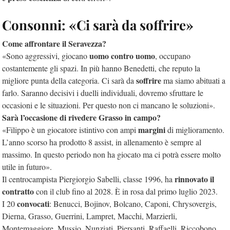
Consonni: «Ci sarà da soffrire»
Come affrontare il Seravezza?
uomo contro uomo
«Sono aggressivi, giocano
, occupano
costantemente gli spazi. In più hanno Benedetti, che reputo la
soffrire
migliore punta della categoria. Ci sarà da
ma siamo abituati a
farlo. Saranno decisivi i duelli individuali, dovremo sfruttare le
occasioni e le situazioni. Per questo non ci mancano le soluzioni».
Sarà l’occasione di rivedere Grasso in campo?
margini
«Filippo è un giocatore istintivo con ampi
di miglioramento.
L’anno scorso ha prodotto 8 assist, in allenamento è sempre al
massimo. In questo periodo non ha giocato ma ci potrà essere molto
utile in futuro».
rinnovato il
Il centrocampista Piergiorgio Sabelli, classe 1996, ha
contratto
con il club fino al 2028. È in rosa dal primo luglio 2023.
convocati
I 20
: Benucci, Bojinov, Bolcano, Caponi, Chrysovergis,
Dierna, Grasso, Guerrini, Lampret, Macchi, Marzierli,
Montemaggiore, Mussio, Nunziati, Piersanti, Raffaelli, Riccobono,