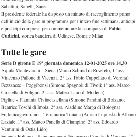
Sabattini, Sabelli, Sane.
Il presidente federale ha disposto un minuto di raccoglimento prima
dell’inizio delle gare in programma per l’intero fine settimana, anticipi
Fabio
e posticipi compresi, per commemorare la scomparsa di
Cudicini
, storica bandiera di Udinese, Roma e Milan.
Tutte le gare
Serie D girone E 19ª giornata domenica 12-01-2025 ore 14,30
Aquila Montevarchi – Siena (Marco Schmid di Rovereto; 1° ass.
Vincenzo Pallone di Vicenza, 2° ass. Fabio Cappellaro di Verona)
Fezzanese – Poggibonsi (Simone Spagnoli di Tivoli; 1° ass. Marco
Crostella di Foligno, 2° ass. Matteo Lauri di Modena)
Figline – Flaminia Civitacastellana (Simone Pandini di Bolzano;
Beatrice Toschi di Imola, 2° ass. Aladdine Marga di Bologna)
Follonicagavorrano – Terranuova Traiana (Adrian Lupinski di Albano
Laziale; 1° ass. Matteo Panella di Ciampino, 2° ass. Edoardo
Venturini di Ostia Lido)
Fulgens Foligno – Sangiovannese (Francesco Comito di Messina; 1°