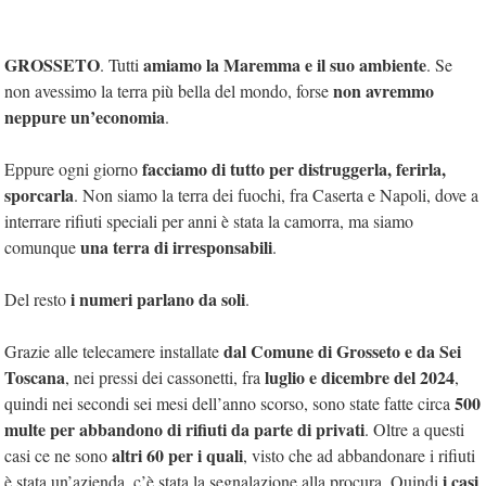
GROSSETO
amiamo la Maremma e il suo ambiente
. Tutti
. Se
non avremmo
non avessimo la terra più bella del mondo, forse
neppure un’economia
.
facciamo di tutto per distruggerla, ferirla,
Eppure ogni giorno
sporcarla
. Non siamo la terra dei fuochi, fra Caserta e Napoli, dove a
interrare rifiuti speciali per anni è stata la camorra, ma siamo
una terra di irresponsabili
comunque
.
i numeri parlano da soli
Del resto
.
dal Comune di Grosseto e da Sei
Grazie alle telecamere installate
Toscana
luglio e dicembre del 2024
, nei pressi dei cassonetti, fra
,
500
quindi nei secondi sei mesi dell’anno scorso, sono state fatte circa
multe per abbandono di rifiuti da parte di privati
. Oltre a questi
altri 60 per i quali
casi ce ne sono
, visto che ad abbandonare i rifiuti
i casi
è stata un’azienda, c’è stata la segnalazione alla procura. Quindi