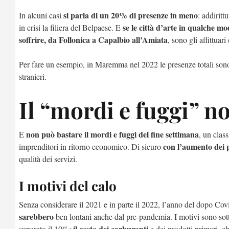
si parla di un 20% di presenze in meno
In alcuni casi
: addiritt
se le città d’arte in qualche mo
in crisi la filiera del Belpaese. E
soffrire, da Follonica a Capalbio all’Amiata
, sono gli affittuar
Per fare un esempio, in Maremma nel 2022 le presenze totali sono 
stranieri.
Il “mordi e fuggi” n
non può bastare il mordi e fuggi del fine settimana
E
, un clas
con l’aumento dei p
imprenditori in ritorno economico. Di sicuro
qualità dei servizi.
I motivi del calo
Senza considerare il 2021 e in parte il 2022, l’anno del dopo Covi
sarebbero
ben lontani anche dal pre-pandemia. I motivi sono sotto
il costo dei carburanti
superato il 10%;
e dei prodotti primari, c