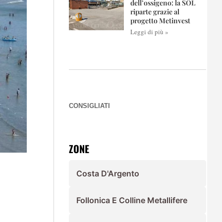
dell’ossigeno: la SOL
riparte grazie al
progetto Metinvest
Leggi di più »
CONSIGLIATI
ZONE
Costa D'Argento
Follonica E Colline Metallifere