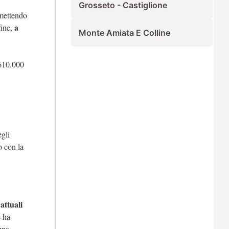
Grosseto - Castiglione
, mettendo
a
fine,
Monte Amiata E Colline
 610.000
egli
o con la
attuali
e ha
una