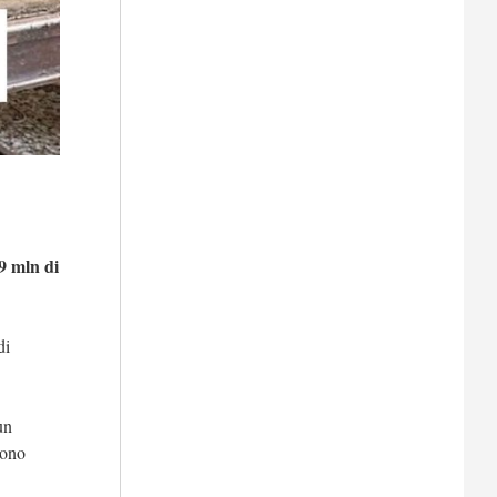
9 mln di
di
un
 sono