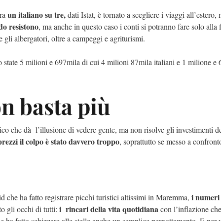
un italiano su tre,
ura
dati Istat, è tornato a scegliere i viaggi all’estero
do resistono
, ma anche in questo caso i conti si potranno fare solo alla 
i e gli albergatori, oltre a campeggi e agriturismi.
state 5 milioni e 697mila di cui 4 milioni 87mila italiani e 1 milione e
on basta più
sico che dà l’illusione di vedere gente, ma non risolve gli investimenti d
rezzi il colpo è stato davvero troppo
, soprattutto se messo a confront
i numeri 
d che ha fatto registrare picchi turistici altissimi in Maremma,
i rincari della vita quotidiana
 gli occhi di tutti:
con l’inflazione ch
he ha fatto schizzare alle stelle anche un semplice pernottamento. E per 