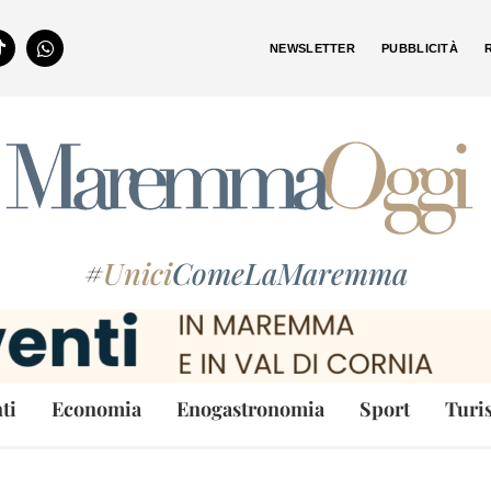
NEWSLETTER
PUBBLICITÀ
#
Unici
ComeLaMaremma
ti
Economia
Enogastronomia
Sport
Turi