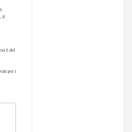
3%
 il
esa è del
vati per i