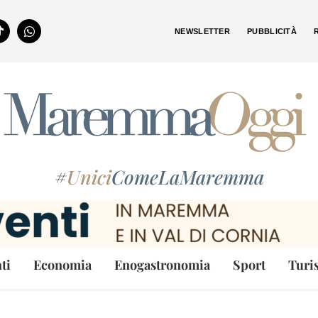
NEWSLETTER
PUBBLICITÀ
#
Unici
ComeLaMaremma
ti
Economia
Enogastronomia
Sport
Turi