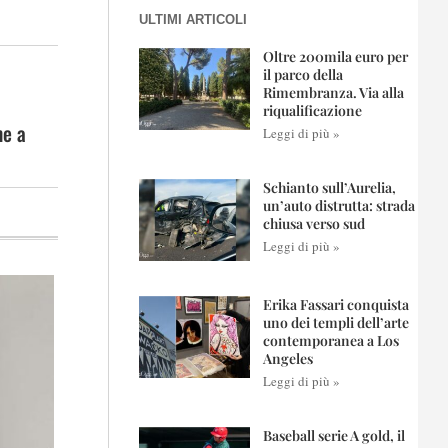
ULTIMI ARTICOLI
Oltre 200mila euro per
il parco della
Rimembranza. Via alla
riqualificazione
me a
Leggi di più »
Schianto sull’Aurelia,
un’auto distrutta: strada
chiusa verso sud
Leggi di più »
Erika Fassari conquista
uno dei templi dell’arte
contemporanea a Los
Angeles
Leggi di più »
Baseball serie A gold, il