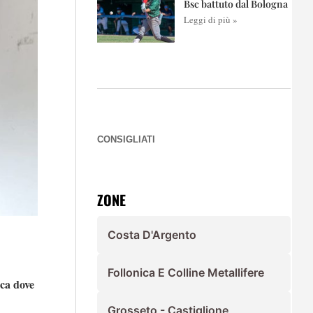
Bsc battuto dal Bologna
Leggi di più »
CONSIGLIATI
ZONE
Costa D'Argento
Follonica E Colline Metallifere
nca dove
Grosseto - Castiglione