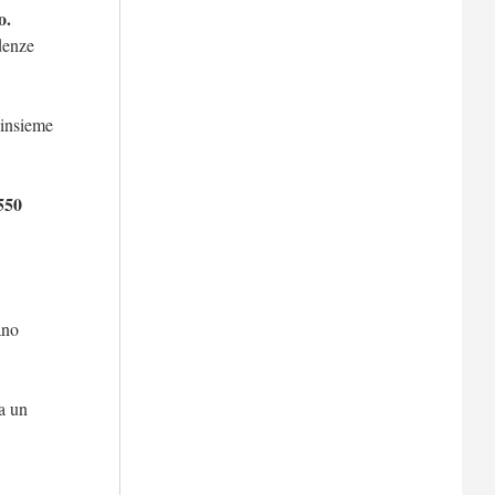
o.
adenze
 insieme
550
ano
a un