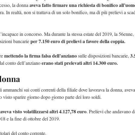
aveva fatto firmare una richiesta di bonifico all’uom
ocesso, la donna
ra. In realtà, non si trattava di un solo bonifico, ma di più prelievi a sc
 d’incapace in concorso. Ma durante la stessa estate del 2019, la 56enne,
per 7.150 euro di prelievi a favore della coppia.
osizioni bancarie
mettendo la firma falsa dell’anziano
3.
pre
sulle disposizioni bancarie,
erano stati prelevati altri 14.300 euro.
 dal conto dell’anziano
 donna
li ammanchi sui conti correnti della filiale dove lavorava la donna, avev
visto sparire giorno dopo giorno parte dei loro soldi.
aveva visto volatilizzarsi altri 4.127,78 euro
,
. Prelievi che andavano d
18 e la fine di ottobre del 2019.
tolari del conto corrente.