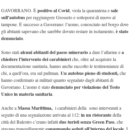
positivo al Covid
sale
GAVORRANO. È
, viola la quarantena e
sull’autobus
per raggiungere Grosseto e sottoporsi di nuovo al
tampone. È successo a Gavorrano: l’uomo, conosciuto nel borgo dove
è stato
gli abitanti sapevano che sarebbe dovuto restare in isolamento,
denunciato
.
alcuni abitanti del paese minerario
a
Sono stati
a dare l’allarme e
chiedere l’intervento dei carabinieri
che, oltre ad acquisire la
documentazione sanitaria, hanno anche raccolto le testimonianze di
Un autobus pieno di studenti,
chi, a quell’ora, era sul pullman.
che
hanno confermato ai militari quanto segnalato dagli abitanti di
denunciato per violazione del Testo
Gavorrano. L’uomo è stato
Unico in materia sanitaria
.
Massa Marittima,
Anche a
i carabinieri della sono intervenuti a
in un ristorante
seguito di una segnalazione arrivata al 112:
della
due turisti senza Green Pass
città del Balestro c’erano infatti
, che
consumando seduti all’interno del locale
stavano tranquillamente
. I