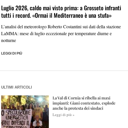
Luglio 2026, caldo mai visto prima: a Grosseto infranti
tutti i record. «Ormai il Mediterraneo è una stufa»
L’analisi del meteorologo Roberto Costantini sui dati della stazione
LaMMA: mese di luglio eccezionale per temperature diurne e
notturne
LEGGI DI PIÙ
ULTIMI ARTICOLI
La Val di Cornia si ribella ai maxi
impianti: Giani contestato, esplode
anche la protesta dei sindaci
Leggi di più »