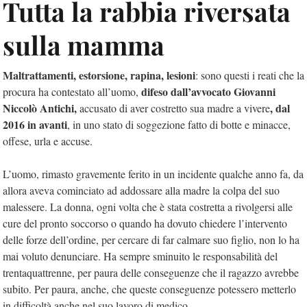
Tutta la rabbia riversata
sulla mamma
Maltrattamenti, estorsione, rapina, lesioni
: sono questi i reati che la
difeso dall’avvocato Giovanni
procura ha contestato all’uomo,
Niccolò Antichi,
, dal
accusato di aver costretto sua madre a vivere
2016 in avanti
, in uno stato di soggezione fatto di botte e minacce,
offese, urla e accuse.
L’uomo, rimasto gravemente ferito in un incidente qualche anno fa, da
allora aveva cominciato ad addossare alla madre la colpa del suo
malessere. La donna, ogni volta che è stata costretta a rivolgersi alle
cure del pronto soccorso o quando ha dovuto chiedere l’intervento
delle forze dell’ordine, per cercare di far calmare suo figlio, non lo ha
mai voluto denunciare. Ha sempre sminuito le responsabilità del
trentaquattrenne, per paura delle conseguenze che il ragazzo avrebbe
subito. Per paura, anche, che queste conseguenze potessero metterlo
in difficoltà anche nel suo lavoro di medico.