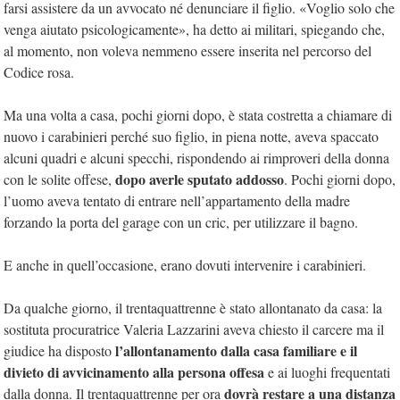
farsi assistere da un avvocato né denunciare il figlio. «Voglio solo che
venga aiutato psicologicamente», ha detto ai militari, spiegando che,
al momento, non voleva nemmeno essere inserita nel percorso del
Codice rosa.
Ma una volta a casa, pochi giorni dopo, è stata costretta a chiamare di
nuovo i carabinieri perché suo figlio, in piena notte, aveva spaccato
alcuni quadri e alcuni specchi, rispondendo ai rimproveri della donna
dopo averle sputato addosso
con le solite offese,
. Pochi giorni dopo,
l’uomo aveva tentato di entrare nell’appartamento della madre
forzando la porta del garage con un cric, per utilizzare il bagno.
E anche in quell’occasione, erano dovuti intervenire i carabinieri.
Da qualche giorno, il trentaquattrenne è stato allontanato da casa: la
sostituta procuratrice Valeria Lazzarini aveva chiesto il carcere ma il
l’allontanamento dalla casa familiare e il
giudice ha disposto
divieto di avvicinamento alla persona offesa
e ai luoghi frequentati
dovrà restare a una distanza
dalla donna. Il trentaquattrenne per ora