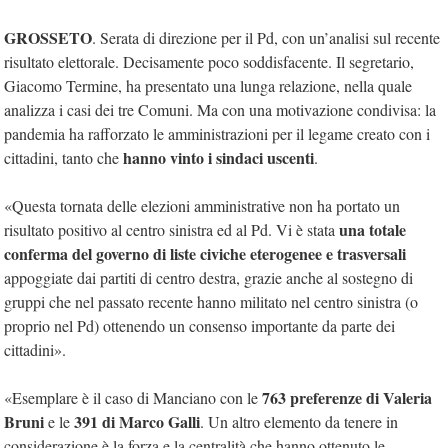
GROSSETO
. Serata di direzione per il Pd, con un’analisi sul recente
risultato elettorale. Decisamente poco soddisfacente. Il segretario,
Giacomo Termine, ha presentato una lunga relazione, nella quale
analizza i casi dei tre Comuni. Ma con una motivazione condivisa: la
pandemia ha rafforzato le amministrazioni per il legame creato con i
hanno vinto i sindaci uscenti
cittadini, tanto che
.
«Questa tornata delle elezioni amministrative non ha portato un
una totale
risultato positivo al centro sinistra ed al Pd. Vi è stata
conferma del governo di liste civiche eterogenee e trasversali
appoggiate dai partiti di centro destra, grazie anche al sostegno di
gruppi che nel passato recente hanno militato nel centro sinistra (o
proprio nel Pd) ottenendo un consenso importante da parte dei
cittadini».
763 preferenze di Valeria
«Esemplare è il caso di Manciano con le
Bruni
391 di Marco Galli
e le
. Un altro elemento da tenere in
considerazione è la forza e la centralità che hanno ottenuto le