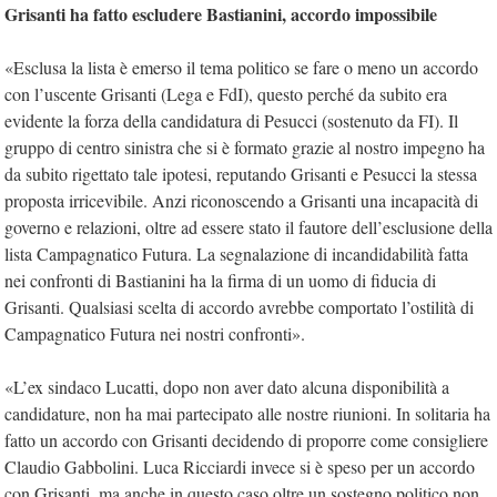
Grisanti ha fatto escludere Bastianini, accordo impossibile
«Esclusa la lista è emerso il tema politico se fare o meno un accordo
con l’uscente Grisanti (Lega e FdI), questo perché da subito era
evidente la forza della candidatura di Pesucci (sostenuto da FI). Il
gruppo di centro sinistra che si è formato grazie al nostro impegno ha
da subito rigettato tale ipotesi, reputando Grisanti e Pesucci la stessa
proposta irricevibile. Anzi riconoscendo a Grisanti una incapacità di
governo e relazioni, oltre ad essere stato il fautore dell’esclusione della
lista Campagnatico Futura. La segnalazione di incandidabilità fatta
nei confronti di Bastianini ha la firma di un uomo di fiducia di
Grisanti. Qualsiasi scelta di accordo avrebbe comportato l’ostilità di
Campagnatico Futura nei nostri confronti».
«L’ex sindaco Lucatti, dopo non aver dato alcuna disponibilità a
candidature, non ha mai partecipato alle nostre riunioni. In solitaria ha
fatto un accordo con Grisanti decidendo di proporre come consigliere
Claudio Gabbolini. Luca Ricciardi invece si è speso per un accordo
con Grisanti, ma anche in questo caso oltre un sostegno politico non