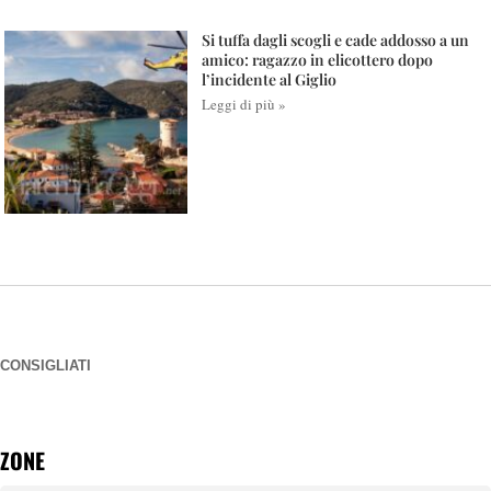
Si tuffa dagli scogli e cade addosso a un
amico: ragazzo in elicottero dopo
l’incidente al Giglio
Leggi di più »
CONSIGLIATI
ZONE