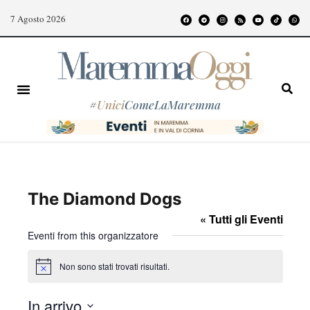
7 Agosto 2026
#
Unici
ComeLaMaremma
The Diamond Dogs
« Tutti gli Eventi
Eventi from this organizzatore
Non sono stati trovati risultati.
N
o
t
In arrivo
i