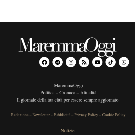
a
d
a
t
a
.
MaremmaOggi
Politica – Cronaca – Attualità
Il giornale della tua città per essere sempre aggiornato.
Redazione
–
Newsletter
–
Pubblicità
–
Privacy Policy
–
Cookie Policy
Notizie