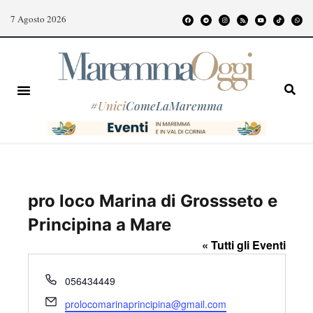
7 Agosto 2026
#
Unici
ComeLaMaremma
pro loco Marina di Grossseto e
Principina a Mare
« Tutti gli Eventi
T
056434449
e
E
prolocomarinaprincipina@gmail.com
l