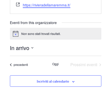
m
W
e
https://rivieradellamaremma.it/
a
e
f
i
b
o
l
s
n
Eventi from this organizzatore
i
o
t
Non sono stati trovati risultati.
N
e
o
t
In arrivo
i
c
S
e
e
Oggi
Prossimi eventi
Eventi
precedenti
l
e
z
Iscriviti al calendario
i
o
n
a
l