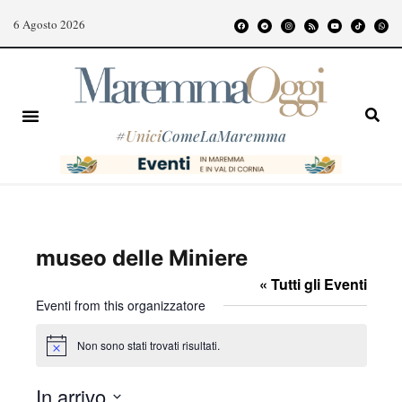
6 Agosto 2026
#
Unici
ComeLaMaremma
museo delle Miniere
« Tutti gli Eventi
Eventi from this organizzatore
Non sono stati trovati risultati.
N
o
t
In arrivo
i