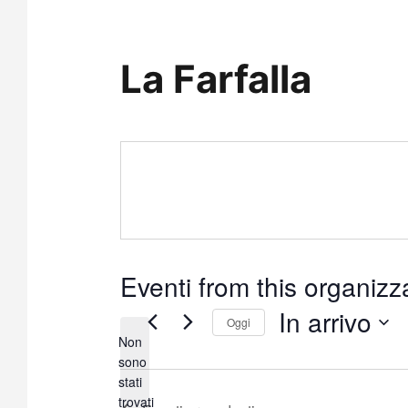
La Farfalla
Eventi from this organizz
In arrivo
Oggi
Non
S
sono
e
stati
N
l
trovati