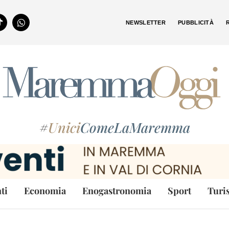
NEWSLETTER
PUBBLICITÀ
#
Unici
ComeLaMaremma
ti
Economia
Enogastronomia
Sport
Turi