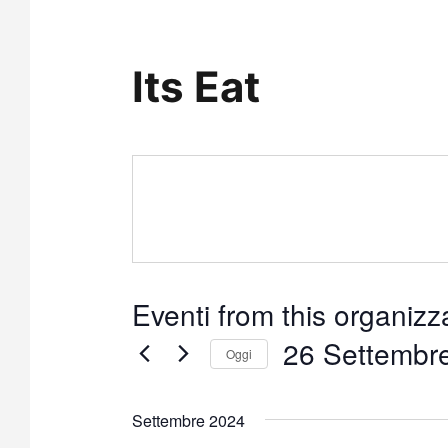
Its Eat
Eventi from this organizz
26 Settembr
Oggi
S
e
Settembre 2024
l