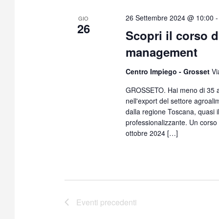
e
z
26 Settembre 2024 @ 10:00
GIO
26
i
Scopri il corso 
o
management
n
a
Centro Impiego - Grosset
Vi
l
a
GROSSETO. Hai meno di 35 ann
d
nell'export del settore agroal
a
dalla regione Toscana, quasi 
t
professionalizzante. Un cors
ottobre 2024 […]
a
.
Eventi
precedenti