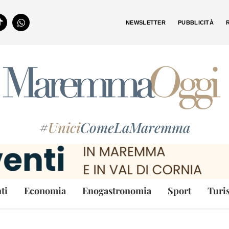
NEWSLETTER
PUBBLICITÀ
#
Unici
ComeLaMaremma
ti
Economia
Enogastronomia
Sport
Turi