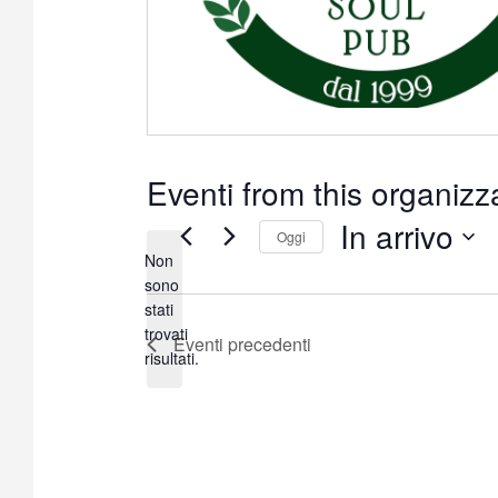
Eventi from this organizz
In arrivo
Oggi
Non
S
sono
e
stati
N
l
trovati
Eventi
precedenti
o
e
risultati.
t
z
i
i
c
o
e
n
a