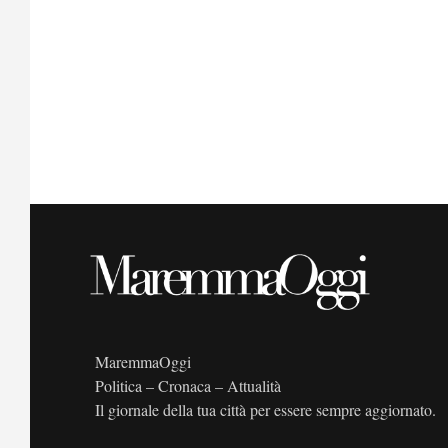
l
a
d
a
t
a
.
MaremmaOggi
Politica – Cronaca – Attualità
Il giornale della tua città per essere sempre aggiornato.