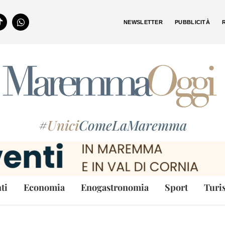
NEWSLETTER
PUBBLICITÀ
#
Unici
ComeLaMaremma
ti
Economia
Enogastronomia
Sport
Turi