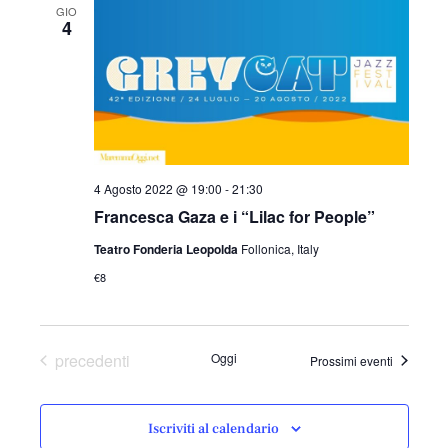
GIO
e
4
z
i
o
n
a
l
a
4 Agosto 2022 @ 19:00
-
21:30
d
Francesca Gaza e i “Lilac for People”
a
Teatro Fonderia Leopolda
Follonica, Italy
t
€8
a
.
Eventi
precedenti
Oggi
Prossimi eventi
Iscriviti al calendario