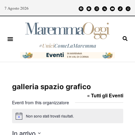
7 Agosto 2026
#
Unici
ComeLaMaremma
galleria spazio grafico
« Tutti gli Eventi
Eventi from this organizzatore
Non sono stati trovati risultati.
N
o
t
In arrivo
i