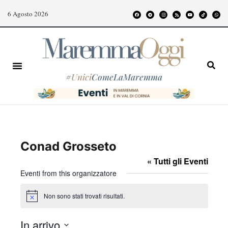
6 Agosto 2026
#
Unici
ComeLaMaremma
Conad Grosseto
« Tutti gli Eventi
Eventi from this organizzatore
Non sono stati trovati risultati.
N
o
t
In arrivo
i