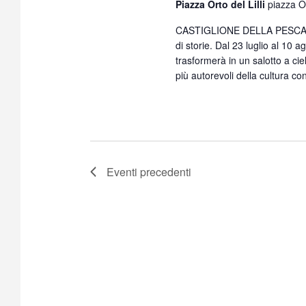
Piazza Orto del Lilli
piazza Or
l
a
CASTIGLIONE DELLA PESCAIA. L
d
di storie. Dal 23 luglio al 10 a
a
trasformerà in un salotto a cie
t
più autorevoli della cultura c
a
.
Eventi
precedenti