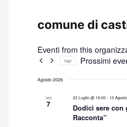
comune di casti
Eventi from this organizz
Prossimi even
Oggi
S
e
Agosto 2026
l
e
z
23 Luglio @ 19:00
-
10 Agost
VEN
7
i
Dodici sere con 
o
Racconta”
n
a