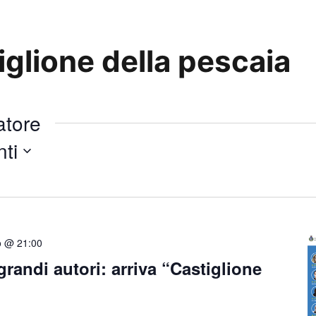
glione della pescaia
atore
ti
o @ 21:00
grandi autori: arriva “Castiglione