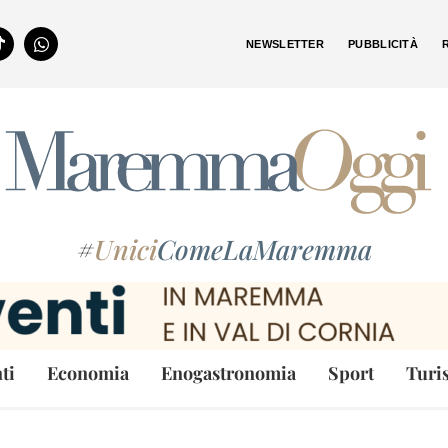
NEWSLETTER
PUBBLICITÀ
#
Unici
ComeLaMaremma
ti
Economia
Enogastronomia
Sport
Turi