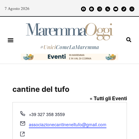
7 Agosto 2026
#
Unici
ComeLaMaremma
cantine del tufo
« Tutti gli Eventi
T
+39 327 358 3559
e
E
associazionecantineneltufo@gmail.com
l
m
W
e
a