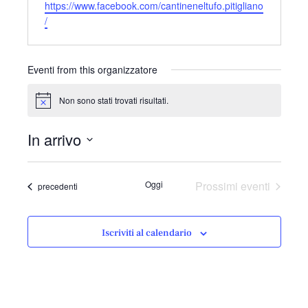
e
f
https://www.facebook.com/cantineneltufo.pitigliano
i
b
o
/
l
s
n
i
o
t
Eventi from this organizzatore
e
Non sono stati trovati risultati.
N
o
t
In arrivo
i
c
S
e
e
Oggi
Prossimi eventi
Eventi
precedenti
l
e
z
Iscriviti al calendario
i
o
n
a
l