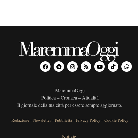
a
d
a
t
a
.
MaremmaOggi
Politica – Cronaca – Attualità
Il giornale della tua città per essere sempre aggiornato.
Redazione
–
Newsletter
–
Pubblicità
–
Privacy Policy
–
Cookie Policy
Notizie