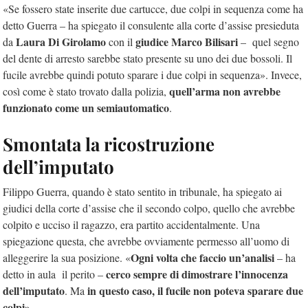
«Se fossero state inserite due cartucce, due colpi in sequenza come ha
detto Guerra – ha spiegato il consulente alla corte d’assise presieduta
Laura Di Girolamo
giudice Marco Bilisari
da
con il
– quel segno
del dente di arresto sarebbe stato presente su uno dei due bossoli. Il
fucile avrebbe quindi potuto sparare i due colpi in sequenza». Invece,
quell’arma non avrebbe
così come è stato trovato dalla polizia,
funzionato come un semiautomatico
.
Smontata la ricostruzione
dell’imputato
Filippo Guerra, quando è stato sentito in tribunale, ha spiegato ai
giudici della corte d’assise che il secondo colpo, quello che avrebbe
colpito e ucciso il ragazzo, era partito accidentalmente. Una
spiegazione questa, che avrebbe ovviamente permesso all’uomo di
Ogni volta che faccio un’analisi
alleggerire la sua posizione. «
– ha
cerco sempre di dimostrare l’innocenza
detto in aula il perito –
dell’imputato
in questo caso, il fucile non poteva sparare due
. Ma
colpi»
.