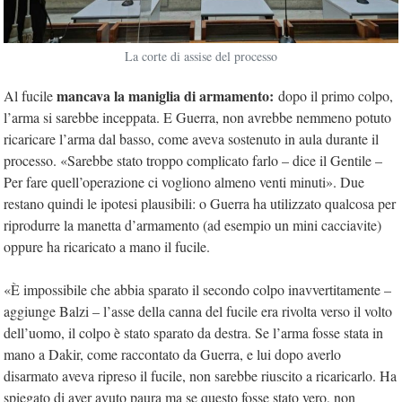
La corte di assise del processo
mancava
la maniglia di armamento:
Al fucile
dopo il primo colpo,
l’arma si sarebbe inceppata. E Guerra, non avrebbe nemmeno potuto
ricaricare l’arma dal basso, come aveva sostenuto in aula durante il
processo. «Sarebbe stato troppo complicato farlo – dice il Gentile –
Per fare quell’operazione ci vogliono almeno venti minuti». Due
restano quindi le ipotesi plausibili: o Guerra ha utilizzato qualcosa per
riprodurre la manetta d’armamento (ad esempio un mini cacciavite)
oppure ha ricaricato a mano il fucile.
«È impossibile che abbia sparato il secondo colpo inavvertitamente –
aggiunge Balzi – l’asse della canna del fucile era rivolta verso il volto
dell’uomo, il colpo è stato sparato da destra. Se l’arma fosse stata in
mano a Dakir, come raccontato da Guerra, e lui dopo averlo
disarmato aveva ripreso il fucile, non sarebbe riuscito a ricaricarlo. Ha
spiegato di aver avuto paura ma se questo fosse stato vero, non