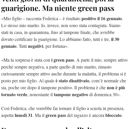
guarigione. Ma niente green pass
positivo il 16 gennaio
«Mio figlio – racconta Federica – è risultato
.
Lo stesso mio marito. Io, invece, non sono stata contagiata. Siamo
stati in casa, in quarantena, fino al tampone finale, che avrebbe
il 30
dovuto certificare la guarigione. Lo abbiamo fatto, tutti e tre,
gennaio
negativi
. Tutti
, per fortuna».
i green pass
«Ma la sorpresa è stata con
. A parte il mio, sempre attivo
perché sempre negativa, a parte quello di mio marito, rimasto
curiosamente sempre attivo anche durante la malattia, il problema si è
è stato disattivato
posto per mio figlio. Al quale
, com’è normale che
non è più
sia, poche ore dopo il tampone positivo. Il problema è che
tornato verde
tampone negativo
, nonostante il
di domenica 30».
Così Federica, che vorrebbe far tornare il figlio a scuola in presenza,
lunedì 31
green pass
bloccato
aspetta
. Ma il
del ragazzo è ancora
.