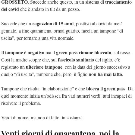
GROSSETO
tracciamento
. Succede anche questo, in un sistema di
del covid
che è andato in tilt da un pezzo.
ragazzino di 15 anni
Succede che un
, positivo al covid da metà
gennaio, a fine quarantena, ormai guarito, faccia un tampone “di
uscita”, per tornare a una vita normale.
tampone è negativo
green pass rimane bloccato
Il
ma il
, sul rosso.
fascicolo sanitario
Così la madre scopre che, sul
del figlio, c’è
ulteriore tampone
registrato un
, con la data del giorno successivo a
non ha mai fatto
quello “di uscita”, tampone che, però, il figlio
.
blocca il green pass
Tampone che risulta “in elaborazione” e che
. Da
quel momento inizia un’odissea fra vari numeri verdi, tutti incapaci di
risolvere il problema.
Verdi di nome, ma non di fatto, in sostanza.
Venti giorni di quarantena, poi la