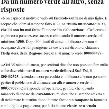
Da un numero verde all’altro, senza
risposte
fascicolo sanitario
«Non capisco il motivo e vado sul
di mio figlio. E
ne risulta un secondo, il 31,
scopro che, oltre al tampone fatto il 30,
che lui non ha mai fatto
in elaborazione
. Tampone “
“. Così cerco di
numero verde
capire cosa possa essere successo chiamando il
del
1500
ministero
. Dopo 40 minuti di attesa, mi dicono che non si
occupano di casi di guarigione da covid e mi dicono di chiamare
help desk della Regione Toscana
800004477
l’
, al numero verde
».
«Altri 35 minuti di attesa, per sentirmi dire che non possono fare nulla
il numero verde della Asl Sud Est
e che devo chiamare
, il
800432525
. Attendo ancora parecchio e mi dicono che non possono
un altro numero verde
gestire il problema e di chiamare
, il
800579579
. Qui risponde un’operatrice, gentile, che, quando
carabinieri
minaccio di andare dai
, mi dice che si sarebbe attivata e
un tampone
di richiamare la mattina dopo. Intanto faccio
in farmacia
rientrare a scuola
a mio figlio, a pagamento, per farlo intanto