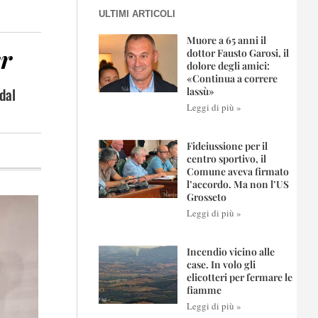
ULTIMI ARTICOLI
Muore a 65 anni il
er
dottor Fausto Garosi, il
dolore degli amici:
«Continua a correre
dal
lassù»
Leggi di più »
Fideiussione per il
centro sportivo, il
Comune aveva firmato
l’accordo. Ma non l’US
Grosseto
Leggi di più »
Incendio vicino alle
case. In volo gli
elicotteri per fermare le
fiamme
Leggi di più »