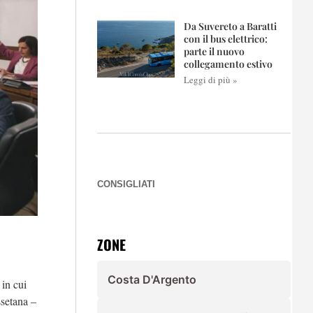
Da Suvereto a Baratti
con il bus elettrico:
parte il nuovo
collegamento estivo
Leggi di più »
CONSIGLIATI
ZONE
Costa D'Argento
in cui
ssetana –