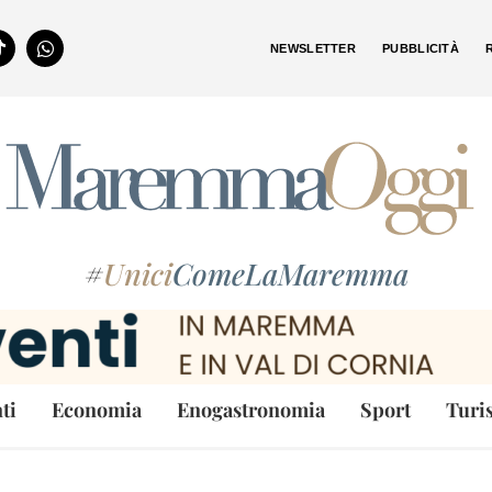
NEWSLETTER
PUBBLICITÀ
#
Unici
ComeLaMaremma
ti
Economia
Enogastronomia
Sport
Turi