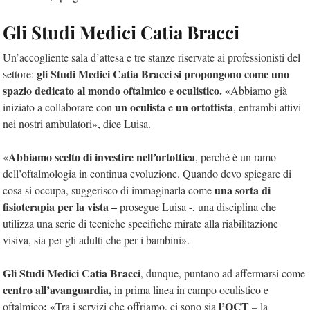
Gli Studi Medici Catia Bracci
Un’accogliente sala d’attesa e tre stanze riservate ai professionisti del
gli Studi Medici Catia Bracci si propongono come uno
settore:
spazio dedicato al mondo oftalmico e oculistico. «
Abbiamo già
un oculista
un ortottista
iniziato a collaborare con
e
, entrambi attivi
nei nostri ambulatori», dice Luisa.
Abbiamo scelto di investire nell’ortottica
«
, perché è un ramo
dell’oftalmologia in continua evoluzione. Quando devo spiegare di
una sorta di
cosa si occupa, suggerisco di immaginarla come
fisioterapia per la vista –
prosegue Luisa -, una disciplina che
utilizza una serie di tecniche specifiche mirate alla riabilitazione
visiva, sia per gli adulti che per i bambini».
Gli Studi Medici Catia Bracci
, dunque, puntano ad affermarsi come
centro all’avanguardia,
in prima linea in campo oculistico e
: «
l’OCT
oftalmico
Tra i servizi che offriamo, ci sono sia
– la