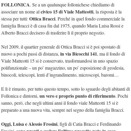
FOLLONICA
. Se a un qualunque follonichese chiediamo di
civico 15 di Viale Matteotti
associare un nome al
, la risposta è la
Ottica Bracci
stessa per tutti:
. Perché in quel fondo commerciale la
famiglia Bracci è di casa fin dal 1975, quando Maria Luisa Rossi e
Alberto Bracci decisero di trasferire lì il proprio negozio.
Nel 2009, il quartier generale di Ottica Bracci si è poi spostato di
in via Bicocchi 141
nuovo a pochi passi di distanza,
, ma il fondo di
Viale Matteotti 15 si è conservato, trasformandosi in uno spazio
polifunzionale – un po’ magazzino, un po’ esposizione di geodesia,
binocoli, telescopi, lenti d’ingrandimento, microscopi, baromi…
E lì è rimasto, per tutto questo tempo, sotto lo sguardo degli abitanti di
un vero e proprio punto di riferimento
Follonica e dintorni,
. Pochi
sanno, però, che negli ultimi anni il fondo viale Matteotti 15 si è
preparato a una nuova vita, sempre nel segno della famiglia Bracci.
Oggi, Luisa e Alessio Frosini
, figli di Catia Bracci e Ferdinando
sono pronti a svelare l’ultimo progetto nato in casa
Frosini,