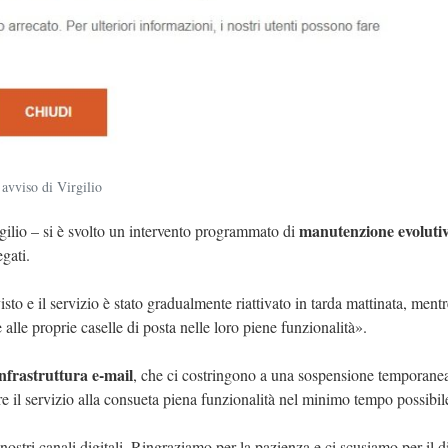
’avviso di Virgilio
manutenzione evoluti
rgilio – si è svolto un intervento programmato di
egati.
to e il servizio è stato gradualmente riattivato in tarda mattinata, mentr
alle proprie caselle di posta nelle loro piene funzionalità».
infrastruttura e-mail
, che ci costringono a una sospensione temporane
are il servizio alla consueta piena funzionalità nel minimo tempo possibil
i nostri canali digitali. Ringraziamo per la pazienza e ci scusiamo per il d