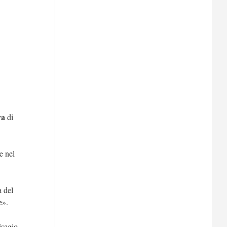
va
di
e nel
a del
e».
isagio