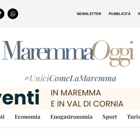
NEWSLETTER
PUBBLICITÀ
#
Unici
ComeLaMaremma
ti
Economia
Enogastronomia
Sport
Turi