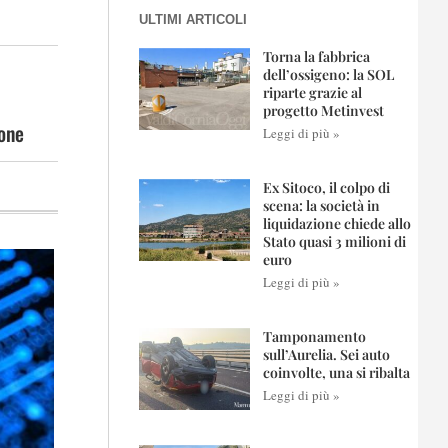
ULTIMI ARTICOLI
Torna la fabbrica
dell’ossigeno: la SOL
riparte grazie al
progetto Metinvest
sone
Leggi di più »
Ex Sitoco, il colpo di
scena: la società in
liquidazione chiede allo
Stato quasi 3 milioni di
euro
Leggi di più »
Tamponamento
sull’Aurelia. Sei auto
coinvolte, una si ribalta
Leggi di più »