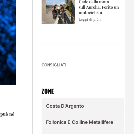
Cade dalla moto
sull’Aurelia. Ferito un
motociclista
Leggi di più »
CONSIGLIATI
ZONE
Costa D'Argento
 può né
Follonica E Colline Metallifere