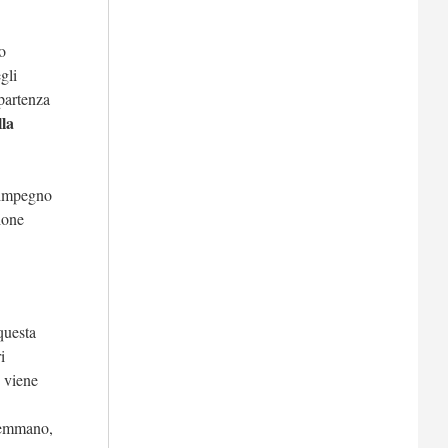
o
gli
 partenza
la
l’impegno
zione
questa
i
e viene
aremmano,