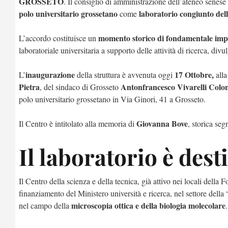
GROSSETO
. Il consiglio di amministrazione dell’ateneo senese 
polo universitario grossetano
laboratorio congiunto dell
come
momento storico di fondamentale impor
L’accordo costituisce un
laboratoriale universitaria a supporto delle attività di ricerca, d
inaugurazione
17 Ottobre,
L’
della struttura è avvenuta oggi
alla
Pietra
Antonfrancesco Vivarelli Colo
, del sindaco di Grosseto
polo universitario grossetano in Via Ginori, 41 a Grosseto.
Giovanna Bove
Il Centro è intitolato alla memoria di
, storica se
Il laboratorio è dest
Il Centro della scienza e della tecnica, già attivo nei locali dell
finanziamento del Ministero università e ricerca, nel settore della
microscopia ottica e della biologia molecolare
nel campo della
.