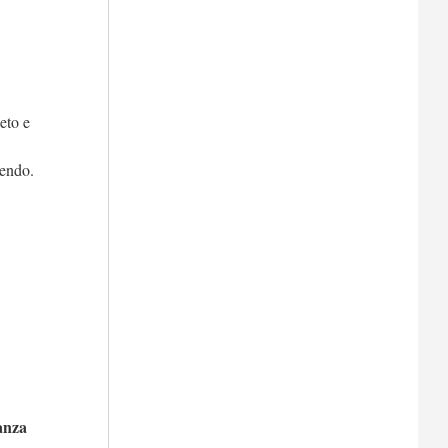
eto e
cendo.
anza