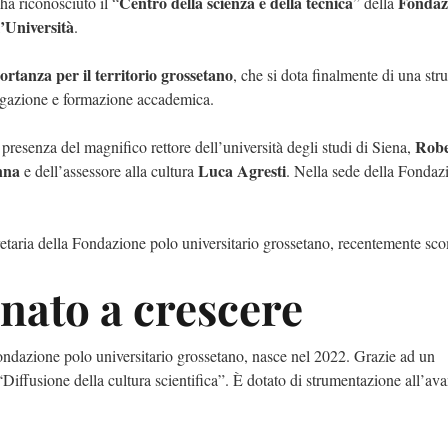
Centro della scienza e della tecnica
Fondaz
ha riconosciuto il “
” della
’Università
.
tanza per il territorio grossetano
, che si dota finalmente di una stru
ivulgazione e formazione accademica.
Robe
 presenza del magnifico rettore dell’università degli studi di Siena,
nna
Luca Agresti
e dell’assessore alla cultura
. Nella sede della Fondaz
gretaria della Fondazione polo universitario grossetano, recentemente sc
inato a crescere
a Fondazione polo universitario grossetano, nasce nel 2022. Grazie ad un
 “Diffusione della cultura scientifica”. È dotato di strumentazione all’av