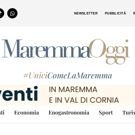
NEWSLETTER
PUBBLICITÀ
#
Unici
ComeLaMaremma
ti
Economia
Enogastronomia
Sport
Turi