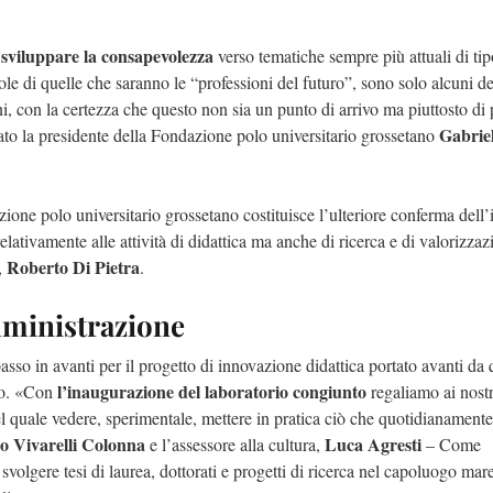
sviluppare la consapevolezza
,
verso tematiche sempre più attuali di tip
 di quelle che saranno le “professioni del futuro”, sono solo alcuni de
ni, con la certezza che questo non sia un punto di arrivo ma piuttosto di
Gabriel
ntato la presidente della Fondazione polo universitario grossetano
azione polo universitario grossetano costituisce l’ulteriore conferma del
relativamente alle attività di didattica ma anche di ricerca e di valorizza
Roberto Di Pietra
,
.
mministrazione
asso in avanti per il progetto di innovazione didattica portato avanti da 
l’inaugurazione del laboratorio congiunto
no. «Con
regaliamo ai nostr
el quale vedere, sperimentale, mettere in pratica ciò che quotidianament
o Vivarelli Colonna
Luca Agresti
e l’assessore alla cultura,
– Come
 svolgere tesi di laurea, dottorati e progetti di ricerca nel capoluogo m