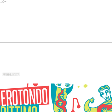
glio».
PUBBLICITÀ