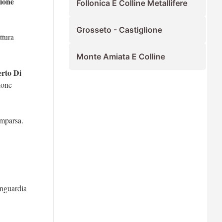
ione
Follonica E Colline Metallifere
Grosseto - Castiglione
ttura
Monte Amiata E Colline
rto Di
ione
omparsa.
anguardia