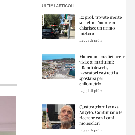
ULTIMI ARTICOLI
Ex prof. trovato morto
sul letto, l’autopsia
chiarisce un primo
mistero
Leggi di più »
Mancano i medici per le
visite ai marittimi:
«Bandi deserti,
lavoratori costretti a
spostarsi per
chilometri»
Leggi di più »
Quattro giorni senza
Angelo. Continuano le
ricerche con i cani
molecolari
Leggi di più »