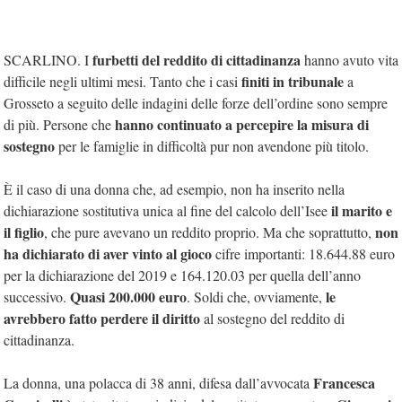
furbetti del reddito di cittadinanza
SCARLINO. I
hanno avuto vita
finiti in tribunale
difficile negli ultimi mesi. Tanto che i casi
a
Grosseto a seguito delle indagini delle forze dell’ordine sono sempre
hanno continuato a percepire la misura di
di più. Persone che
sostegno
per le famiglie in difficoltà pur non avendone più titolo.
È il caso di una donna che, ad esempio, non ha inserito nella
il marito e
dichiarazione sostitutiva unica al fine del calcolo dell’Isee
il figlio
non
, che pure avevano un reddito proprio. Ma che soprattutto,
ha dichiarato di aver vinto al gioco
cifre importanti: 18.644.88 euro
per la dichiarazione del 2019 e 164.120.03 per quella dell’anno
Quasi 200.000 euro
le
successivo.
. Soldi che, ovviamente,
avrebbero fatto perdere il diritto
al sostegno del reddito di
cittadinanza.
Francesca
La donna, una polacca di 38 anni, difesa dall’avvocata