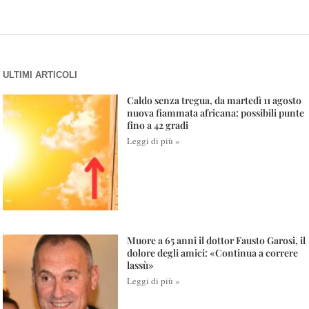
ULTIMI ARTICOLI
Caldo senza tregua, da martedì 11 agosto
nuova fiammata africana: possibili punte
fino a 42 gradi
Leggi di più »
Muore a 65 anni il dottor Fausto Garosi, il
dolore degli amici: «Continua a correre
lassù»
Leggi di più »