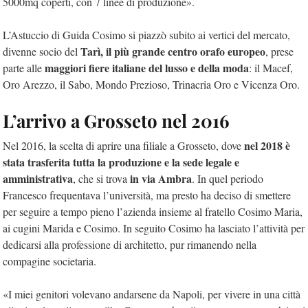
5000mq coperti, con 7 linee di produzione».
L’Astuccio di Guida Cosimo si piazzò subito ai vertici del mercato,
Tarì, il
più grande centro orafo europeo
divenne socio del
,
prese
maggiori fiere italiane del lusso e della moda
parte alle
: il Macef,
Oro Arezzo, il Sabo, Mondo Prezioso, Trinacria Oro e Vicenza Oro.
L’arrivo a Grosseto nel 2016
nel 2018 è
Nel 2016, la scelta di aprire una filiale a Grosseto, dove
stata trasferita
tutta la produzione e la sede legale e
amministrativa
in via Ambra
, che si trova
. In quel periodo
Francesco frequentava l’università, ma presto ha deciso di smettere
per seguire a tempo pieno l’azienda insieme al fratello Cosimo Maria,
ai cugini Marida e Cosimo. In seguito Cosimo ha lasciato l’attività per
dedicarsi alla professione di architetto, pur rimanendo nella
compagine societaria.
«I miei genitori volevano andarsene da Napoli, per vivere in una città