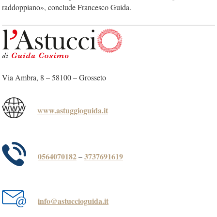
raddoppiano», conclude Francesco Guida.
Via Ambra, 8 – 58100 – Grosseto
www.astuggioguida.it
0564070182
3737691619
–
info@astuccioguida.it