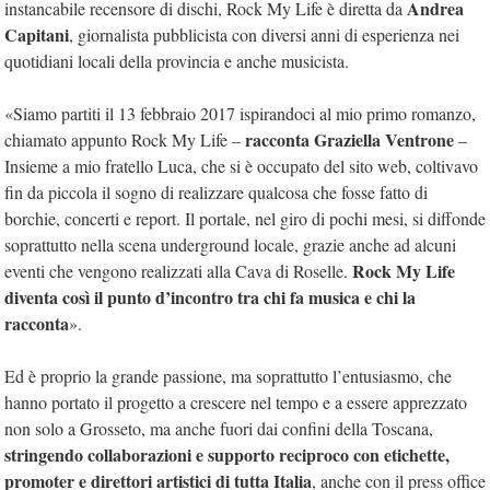
Andrea
instancabile recensore di dischi, Rock My Life è diretta da
Capitani
, giornalista pubblicista con diversi anni di esperienza nei
quotidiani locali della provincia e anche musicista.
«Siamo partiti il 13 febbraio 2017 ispirandoci al mio primo romanzo,
racconta Graziella Ventrone
chiamato appunto Rock My Life –
–
Insieme a mio fratello Luca, che si è occupato del sito web, coltivavo
fin da piccola il sogno di realizzare qualcosa che fosse fatto di
borchie, concerti e report. Il portale, nel giro di pochi mesi, si diffonde
soprattutto nella scena underground locale, grazie anche ad alcuni
Rock My Life
eventi che vengono realizzati alla Cava di Roselle.
diventa così il punto d’incontro tra chi fa musica e chi la
racconta
».
Ed è proprio la grande passione, ma soprattutto l’entusiasmo, che
hanno portato il progetto a crescere nel tempo e a essere apprezzato
non solo a Grosseto, ma anche fuori dai confini della Toscana,
stringendo collaborazioni e supporto reciproco con etichette,
promoter e direttori artistici di tutta Italia
, anche con il press office