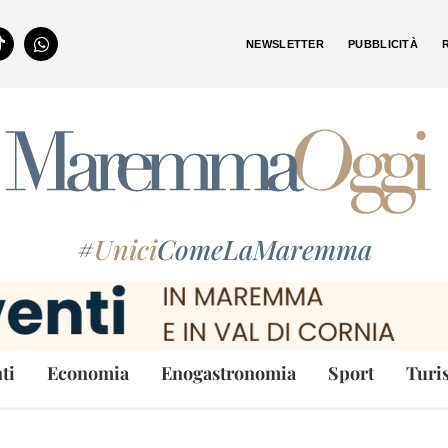
NEWSLETTER
PUBBLICITÀ
#
Unici
ComeLaMaremma
ti
Economia
Enogastronomia
Sport
Turi