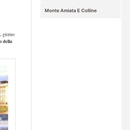
Monte Amiata E Colline
e, giorno
o della