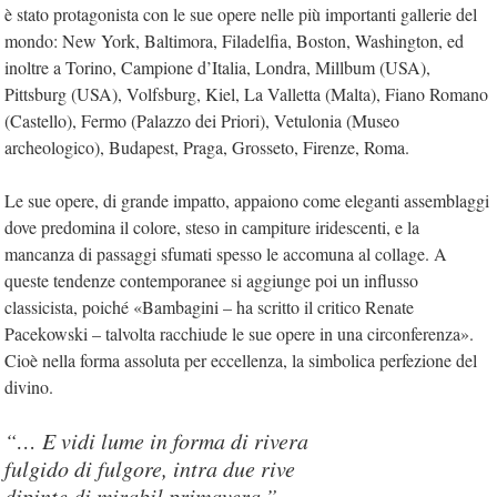
è stato protagonista con le sue opere nelle più importanti gallerie del
mondo: New York, Baltimora, Filadelfia, Boston, Washington, ed
inoltre a Torino, Campione d’Italia, Londra, Millbum (USA),
Pittsburg (USA), Volfsburg, Kiel, La Valletta (Malta), Fiano Romano
(Castello), Fermo (Palazzo dei Priori), Vetulonia (Museo
archeologico), Budapest, Praga, Grosseto, Firenze, Roma.
Le sue opere, di grande impatto, appaiono come eleganti assemblaggi
dove predomina il colore, steso in campiture iridescenti, e la
mancanza di passaggi sfumati spesso le accomuna al collage. A
queste tendenze contemporanee si aggiunge poi un influsso
classicista, poiché «Bambagini – ha scritto il critico Renate
Pacekowski – talvolta racchiude le sue opere in una circonferenza».
Cioè nella forma assoluta per eccellenza, la simbolica perfezione del
divino.
“… E vidi lume in forma di rivera
fulgido di fulgore, intra due rive
dipinte di mirabil primavera.”