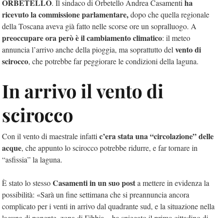
ORBETELLO
ha
. Il sindaco di Orbetello Andrea Casamenti
ricevuto la commissione parlamentare,
dopo che quella regionale
della Toscana aveva già fatto nelle scorse ore un sopralluogo. A
preoccupare ora però è il cambiamento climatico
: il meteo
vento di
annuncia l’arrivo anche della pioggia, ma soprattutto del
scirocco
, che potrebbe far peggiorare le condizioni della laguna.
In arrivo il vento di
scirocco
c’era stata una “circolazione” delle
Con il vento di maestrale infatti
acque
, che appunto lo scirocco potrebbe ridurre, e far tornare in
“asfissia” la laguna.
Casamenti in un suo post
È stato lo stesso
a mettere in evidenza la
possibilità: «Sarà un fine settimana che si preannuncia ancora
complicato per i venti in arrivo dal quadrante sud, e la situazione nella
laguna di ponente, zona di Fibbia – ha spiegato il primo cittadino di