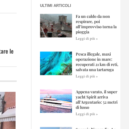
ULTIMI ARTICOLI
Fa un caldo da non
respirare, poi
all’improvviso torna la
pioggia
Leggi di più »
tare le
Pesca illegale, maxi
operazione in mare:
recuperati 21 km di reti,
salvata una tartaruga
Leggi di più »
Appena varato, il super
yacht Spirit arriva
all’Argentario: 52 metri
di lusso
Leggi di più »