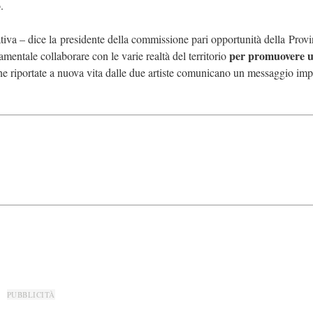
o.
ativa – dice la
presidente della commissione pari opportunità della
Provi
per promuovere 
damentale
collaborare con le varie realtà del territorio
 riportate a nuova vita dalle due artiste
comunicano un messaggio impo
PUBBLICITÀ