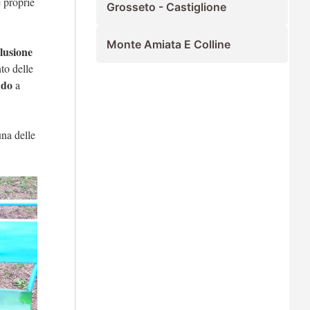
e proprie
Grosseto - Castiglione
Monte Amiata E Colline
clusione
to delle
ndo
a
una delle