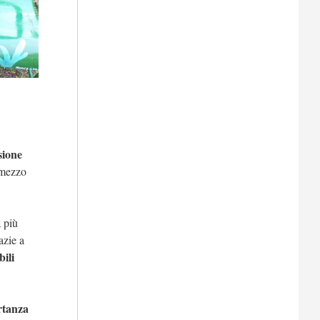
sione
 mezzo
 più
azie a
bili
rtanza