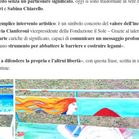
edo senza un particolare significato
, oggi si sono trasformate in vere 
ri
Sabina Chiarello
e
.
emplice intervento artistico
valore dell’in
: è un simbolo concreto del
via Cianferoni
vicepresidente della Fondazione il Sole
– Grazie al talen
arte
comunicare un messaggio profo
cariche di significato, capaci di
strumento per abbattere le barriere e costruire legami
e uno
».
 difendere la propria e l’altrui libertà
», con questa frase, scritta in 
rtiste.