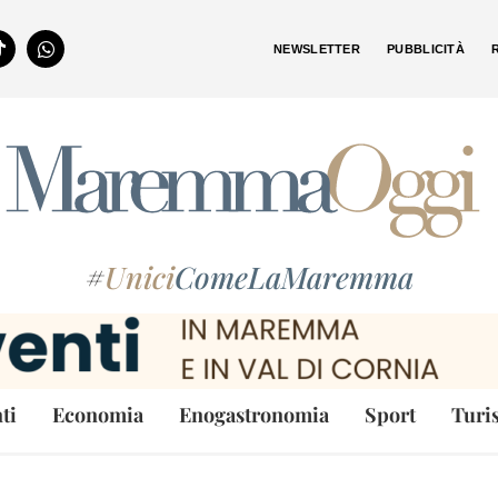
NEWSLETTER
PUBBLICITÀ
#
Unici
ComeLaMaremma
ti
Economia
Enogastronomia
Sport
Turi