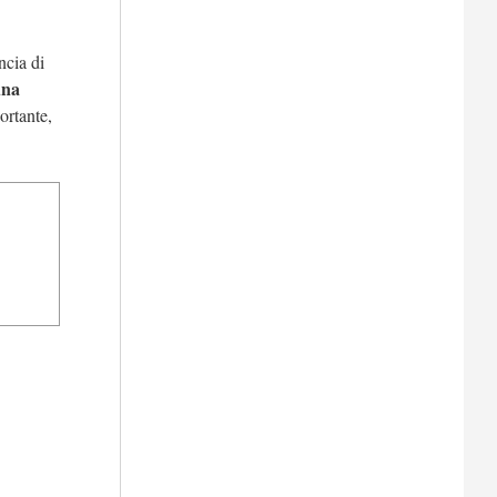
ncia di
una
rtante,