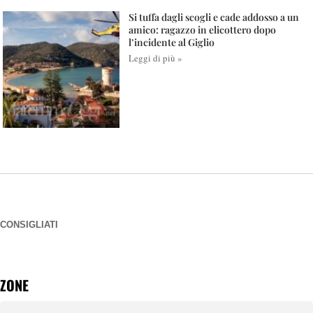
Si tuffa dagli scogli e cade addosso a un
amico: ragazzo in elicottero dopo
l’incidente al Giglio
Leggi di più »
CONSIGLIATI
ZONE