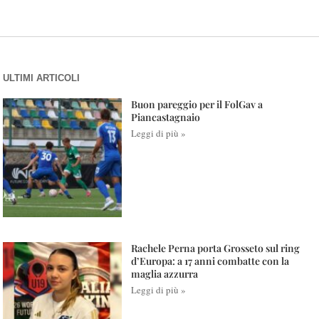
ULTIMI ARTICOLI
Buon pareggio per il FolGav a
Piancastagnaio
Leggi di più »
Rachele Perna porta Grosseto sul ring
d’Europa: a 17 anni combatte con la
maglia azzurra
Leggi di più »