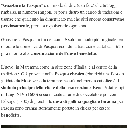
Guastare la Pasqua
“
” è un modo di dire (e di fare) che tutt’oggi
rimbalza in numerosi angoli. Si porta dietro un carico di tradizioni e
conservano
usanze che qualcuno ha dimenticato ma che altri ancora
preziosamente
, pronti a rispolverarlo ogni anno.
Guastare la Pasqua in fin dei conti, è solo un modo più originale per
onorare la domenica di Pasqua secondo la tradizione cattolica. Tutto
consumazione dell’uovo benedetto
gira intorno alla
.
L’uovo, in Maremma come in altre zone d’Italia, è al centro della
Pasqua ebraica
tradizione. Già presente nella
(che richiama l’esodo
guidato da Mosè verso la terra promessa), nel mondo cattolico è il
simbolo principe della vita e della resurrezione
. Benché dai tempi
di Luigi XIV (1600) si sia iniziato a farle di cioccolato e poi con
uova di gallina quaglia o faraona
Fabergé (1800) di gioielli, le
per
Pasqua sono oramai storicamente portate in chiesa per essere
benedette
.