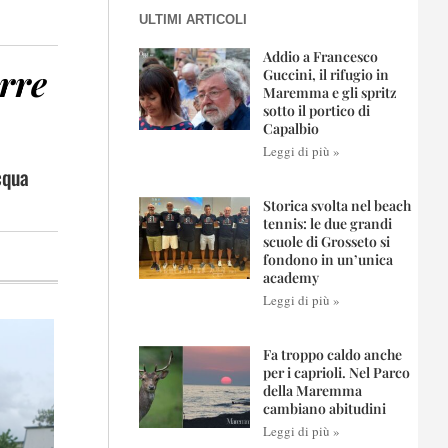
ULTIMI ARTICOLI
Addio a Francesco
urre
Guccini, il rifugio in
Maremma e gli spritz
sotto il portico di
Capalbio
Leggi di più »
cqua
Storica svolta nel beach
tennis: le due grandi
scuole di Grosseto si
fondono in un’unica
academy
Leggi di più »
Fa troppo caldo anche
per i caprioli. Nel Parco
della Maremma
cambiano abitudini
Leggi di più »