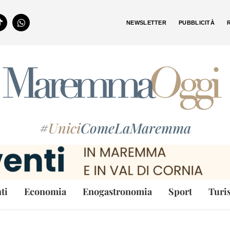
NEWSLETTER
PUBBLICITÀ
#
Unici
ComeLaMaremma
ti
Economia
Enogastronomia
Sport
Turi