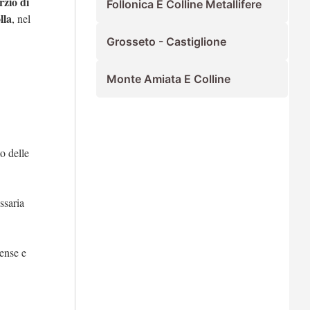
zio di
Follonica E Colline Metallifere
lla
, nel
Grosseto - Castiglione
Monte Amiata E Colline
o delle
ssaria
tense e