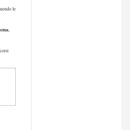
guendo le
stema
,
corsi