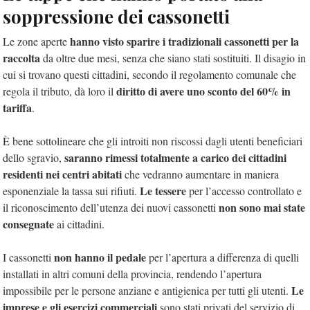
soppressione dei cassonetti
hanno visto sparire i tradizionali cassonetti per la
Le zone aperte
raccolta
da oltre due mesi, senza che siano stati sostituiti. Il disagio in
cui si trovano questi cittadini, secondo il regolamento comunale che
diritto di avere uno sconto del 60% in
regola il tributo, dà loro il
tariffa
.
È bene sottolineare che gli introiti non riscossi dagli utenti beneficiari
saranno rimessi totalmente a carico dei cittadini
dello sgravio,
residenti nei centri abitati
che vedranno aumentare in maniera
Le tessere
esponenziale la tassa sui rifiuti.
per l’accesso controllato e
non sono mai state
il riconoscimento dell’utenza dei nuovi cassonetti
consegnate
ai cittadini.
non hanno il pedale
I cassonetti
per l’apertura a differenza di quelli
installati in altri comuni della provincia, rendendo l’apertura
Le
impossibile per le persone anziane e antigienica per tutti gli utenti.
imprese e gli esercizi commerciali
sono stati privati del servizio di