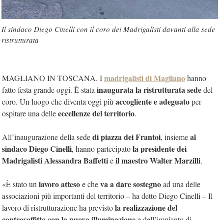
Il sindaco Diego Cinelli con il coro dei Madrigalisti davanti alla sede
ristrutturata
madrigalisti di Magliano
MAGLIANO IN TOSCANA. I
hanno
inaugurata la ristrutturata sede
fatto festa grande oggi. È stata
del
accogliente e adeguato
coro. Un luogo che diventa oggi più
per
eccellenze del territorio
ospitare una delle
.
di piazza dei Frantoi
al
All’inaugurazione della sede
, insieme
sindaco Diego Cinelli
la presidente dei
, hanno partecipato
Madrigalisti Alessandra Baffetti
il maestro Walter Marzilli
e
.
lavoro atteso
va a dare sostegno
«È stato un
e che
ad una delle
associazioni più importanti del territorio – ha detto Diego Cinelli – Il
la realizzazione del
lavoro di ristrutturazione ha previsto
controsoffitto con la nuova illuminazione
e dell’impianto di