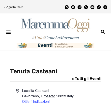
9 Agosto 2026
#
Unici
ComeLaMaremma
Tenuta Casteani
« Tutti gli Eventi
I
Località Casteani
n
Gavorrano
,
Grosseto
58023
Italy
d
Ottieni indicazioni
i