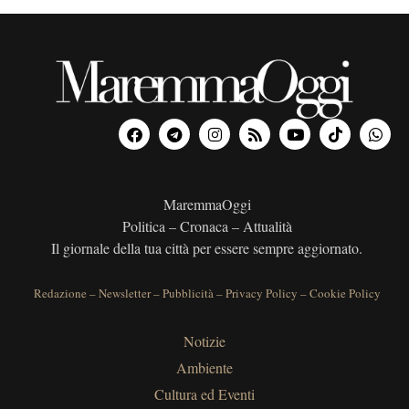
a
t
a
.
MaremmaOggi
Politica – Cronaca – Attualità
Il giornale della tua città per essere sempre aggiornato.
Redazione
–
Newsletter
–
Pubblicità
–
Privacy Policy
–
Cookie Policy
Notizie
Ambiente
Cultura ed Eventi