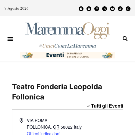
7 Agosto 2026
#
Unici
ComeLaMaremma
Teatro Fonderia Leopolda
Follonica
« Tutti gli Eventi
I
VIA ROMA
n
FOLLONICA
,
GR
58022
Italy
d
Ottieni indicazioni