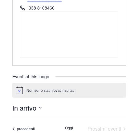
i
T
338 8108466
r
e
i
l
z
e
z
f
o
o
n
o
Eventi at this luogo
Non sono stati trovati risultati.
N
o
t
In arrivo
i
c
S
e
e
Oggi
Prossimi eventi
Eventi
precedenti
l