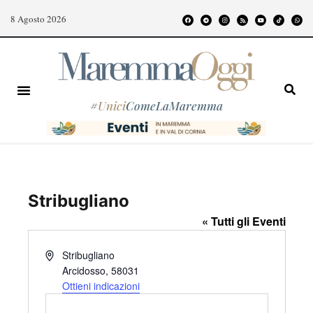
8 Agosto 2026
#
Unici
ComeLaMaremma
Stribugliano
« Tutti gli Eventi
I
Stribugliano
n
Arcidosso
,
58031
d
Ottieni indicazioni
i