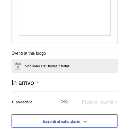
r
i
z
z
o
Eventi at this luogo
Non sono stati trovati risultati.
N
o
t
In arrivo
i
c
S
e
e
Oggi
Prossimi eventi
Eventi
precedenti
l
e
z
Iscriviti al calendario
i