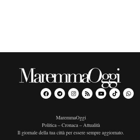
o
n
a
l
a
d
a
t
a
.
MaremmaOggi
Politica – Cronaca – Attualità
Il giornale della tua città per essere sempre aggiornato.