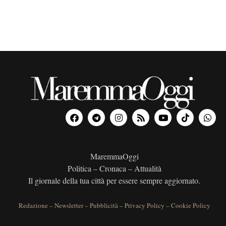
l
a
d
a
t
a
.
MaremmaOggi
Politica – Cronaca – Attualità
Il giornale della tua città per essere sempre aggiornato.
Redazione
–
Newsletter
–
Pubblicità
–
Privacy Policy
–
Cookie Policy