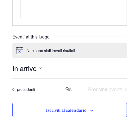
Eventi at this luogo
Non sono stati trovati risultati.
N
o
t
In arrivo
i
c
S
e
e
Oggi
Prossimi eventi
Eventi
precedenti
l
e
z
Iscriviti al calendario
i
o
n
a