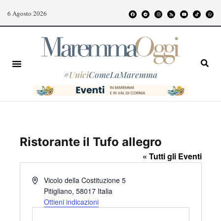
6 Agosto 2026
#
Unici
ComeLaMaremma
Ristorante il Tufo allegro
« Tutti gli Eventi
I
Vicolo della Costituzione 5
n
Pitigliano
,
58017
Italia
d
Ottieni indicazioni
i