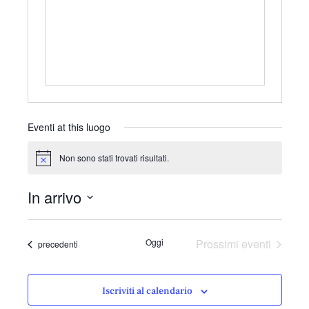
r
i
z
z
o
Eventi at this luogo
Non sono stati trovati risultati.
N
o
t
In arrivo
i
c
S
e
e
Oggi
Prossimi eventi
Eventi
precedenti
l
e
z
Iscriviti al calendario
i