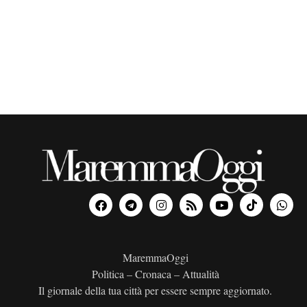
o
n
a
l
a
d
a
t
a
.
MaremmaOggi
Politica – Cronaca – Attualità
Il giornale della tua città per essere sempre aggiornato.