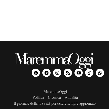
o
n
a
l
a
d
a
t
a
.
MaremmaOggi
Politica – Cronaca – Attualità
Il giornale della tua città per essere sempre aggiornato.