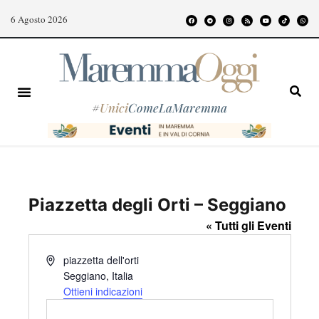
6 Agosto 2026
#
Unici
ComeLaMaremma
Piazzetta degli Orti – Seggiano
« Tutti gli Eventi
I
piazzetta dell'orti
n
Seggiano
,
Italia
d
Ottieni indicazioni
i