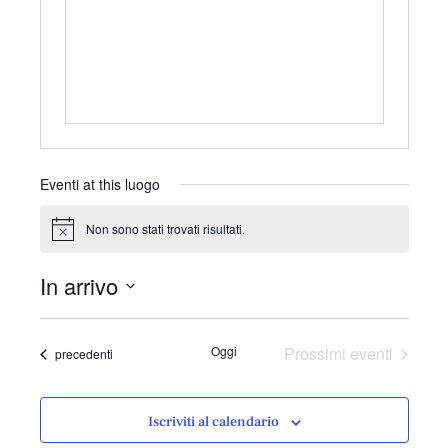
r
i
z
z
o
Eventi at this luogo
Non sono stati trovati risultati.
N
o
t
In arrivo
i
c
S
e
e
Oggi
Prossimi eventi
Eventi
precedenti
l
e
z
Iscriviti al calendario
i