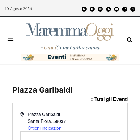
10 Agosto 2026
#
Unici
ComeLaMaremma
Piazza Garibaldi
« Tutti gli Eventi
I
Piazza Garibaldi
n
Santa Fiora
,
58037
d
Ottieni indicazioni
i