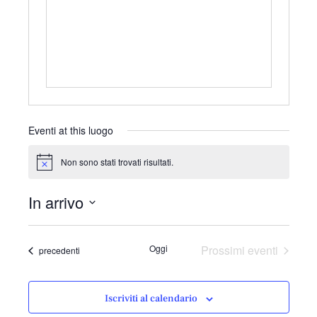
r
i
z
z
o
Eventi at this luogo
Non sono stati trovati risultati.
N
o
t
In arrivo
i
c
S
e
e
Oggi
Prossimi eventi
Eventi
precedenti
l
e
z
Iscriviti al calendario
i