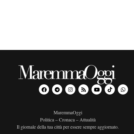
o
n
a
l
a
d
a
t
a
.
MaremmaOggi
Politica – Cronaca – Attualità
Il giornale della tua città per essere sempre aggiornato.