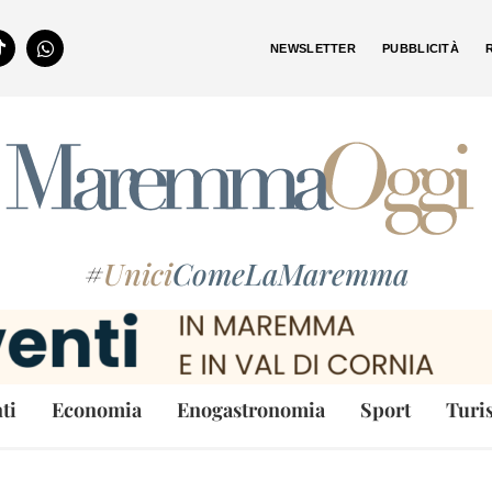
NEWSLETTER
PUBBLICITÀ
#
Unici
ComeLaMaremma
ti
Economia
Enogastronomia
Sport
Turi