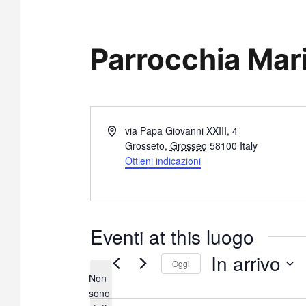
Parrocchia Mar
I
via Papa Giovanni XXIII, 4
n
Grosseto
,
Grosseo
58100
Italy
d
Ottieni indicazioni
i
r
i
z
Eventi at this luogo
z
o
In arrivo
Oggi
Non
S
sono
e