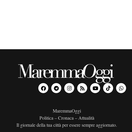
o
n
a
l
a
d
a
t
a
.
MaremmaOggi
Politica – Cronaca – Attualità
Il giornale della tua città per essere sempre aggiornato.