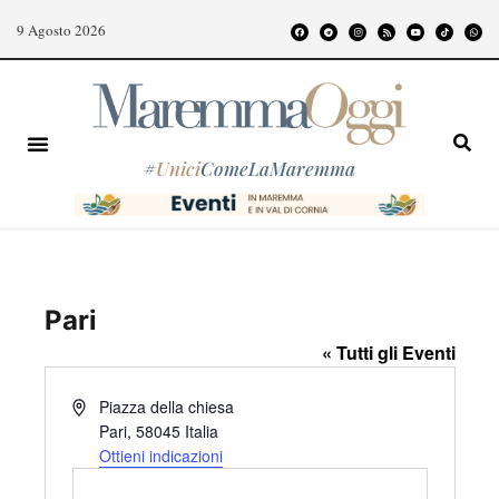
9 Agosto 2026
#
Unici
ComeLaMaremma
Pari
« Tutti gli Eventi
I
Piazza della chiesa
n
Pari
,
58045
Italia
d
Ottieni indicazioni
i