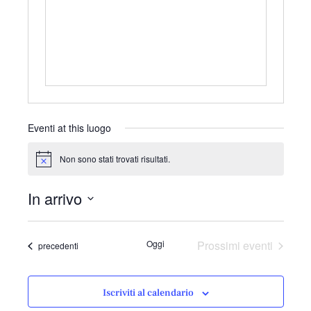
r
i
z
z
o
Eventi at this luogo
Non sono stati trovati risultati.
N
o
t
In arrivo
i
c
S
e
e
Oggi
Prossimi eventi
Eventi
precedenti
l
e
z
Iscriviti al calendario
i