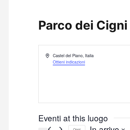
Parco dei Cigni
I
Castel del Piano
,
Italia
n
Ottieni indicazioni
d
i
r
i
z
z
o
Eventi at this luogo
In arrivo
Oggi