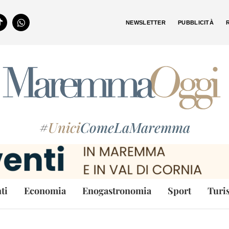
NEWSLETTER
PUBBLICITÀ
#
Unici
ComeLaMaremma
ti
Economia
Enogastronomia
Sport
Turi